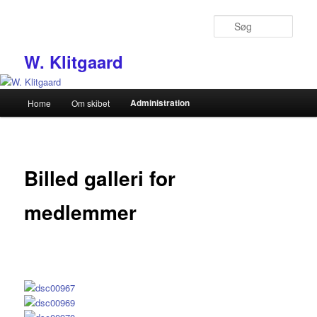
Fortsæt
til
Søg
primært
indhold
W. Klitgaard
Hovedmenu
Administration
Home
Om skibet
Billed galleri for
medlemmer