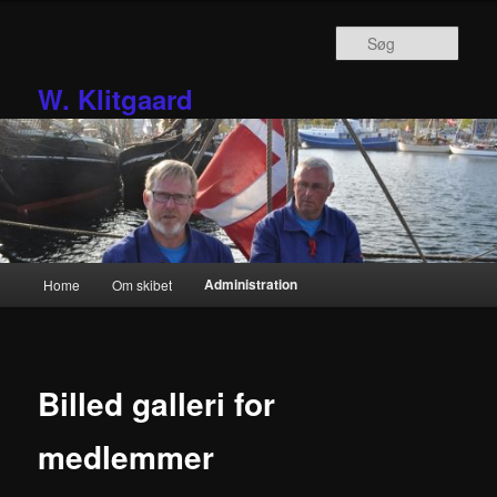
Fortsæt
til
Søg
primært
indhold
W. Klitgaard
Hovedmenu
Administration
Home
Om skibet
Billed galleri for
medlemmer