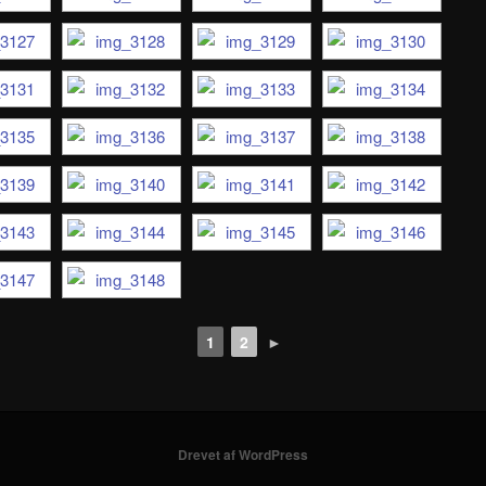
1
2
►
Drevet af WordPress