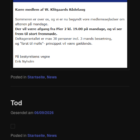
Posted in
Startseite
,
News
Tod
Gesendet am
06/09/2026
Posted in
Startseite
,
News