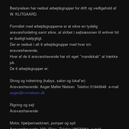
Bestyrelsen har nedsat arbejdsgrupper for drift og vedligehold af
W. KLITGAARD.
Formålet med arbejdsgrupperne er at sikre en tydelig
ansvarsfordeling samt sikre, at skibet i sejlsæsonen til enhver tid
er dueligt/sødygtigt.
Der er nedsat i alt 6 arbejdsgrupper med hver sin
ansvarshavende.
Hver af de 6 ansvarshavende har sit eget ’’mandskab’’ at trække
på.
De 6 arbejdsgrupper er:
Skrog og indretning (kabys, salon og lukaf’er)
Ansvarshavende: Asger Møller Nielsen Telefon 51943648 e-mail
asger@cmnielsen.dk
Rigning og sejl
Ansvarshavende:
Motor, hjælpemaskineri, pumper og spil
Ansvarshavende: Villy Skov Telefon 28579254 e-mail