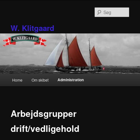
Fortsæt
til
Søg
primært
indhold
W. Klitgaard
Hovedmenu
Administration
Home
Om skibet
Arbejdsgrupper
drift/vedligehold