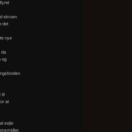
fyret
ed skruen
e det
te nye
 da
n og
ringsfonden
til
or at
l sejle
onsmidler,