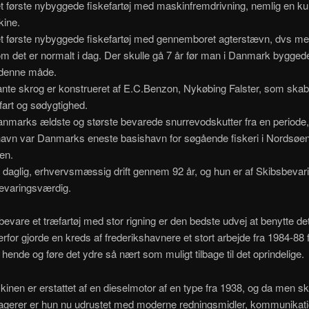
et første nybyggede fiskefartøj med maskinfremdrivning, nemlig en kul
ine.
det første nybyggede fiskefartøj med gennemboret agterstævn, dvs m
m det er normalt i dag. Der skulle gå 7 år før man i Danmark bygged
denne måde.
ante skrog er konstrueret af E.C.Benzon, Nykøbing Falster, som skab
 fart og sødygtighed.
anmarks ældste og største bevarede snurrevodskutter fra en periode,
havn var Danmarks eneste basishavn for søgående fiskeri i Nordsøe
en.
i daglig, erhvervsmæssig drift gennem 92 år, og hun er af Skibsbeva
bevaringsværdig.
evare et træfartøj med stor rigning er den bedste udvej at benytte det 
erfor gjorde en kreds af frederikshavnere et stort arbejde fra 1984-88 f
 hende og føre det ydre så nært som muligt tilbage til det oprindelige.
en er erstattet af en dieselmotor af en type fra 1938, og da men ska
gerer er hun nu udrustet med moderne redningsmidler, kommunikati