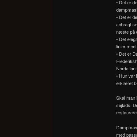
• Det er d
dampmask
• Det er 
anbragt so
næste på 
• Det eleg
linier med
• Det er D
Frederiks
Nordatlant
• Hun var 
erklæret 
Skal man b
sejlads. D
restaurere
Dampmaskin
med passa