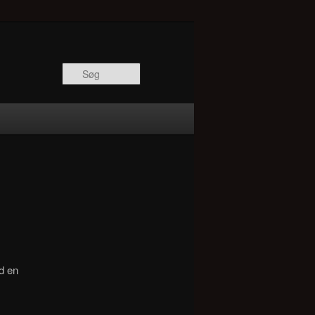
Søg
nd en