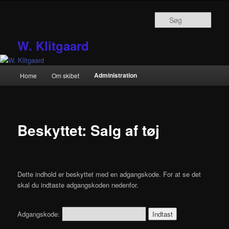
Fortsæt
til
Søg
primært
indhold
W. Klitgaard
Hovedmenu
Administration
Home
Om skibet
Beskyttet: Salg af tøj
Dette indhold er beskyttet med en adgangskode. For at se det
skal du indtaste adgangskoden nedenfor.
Adgangskode: