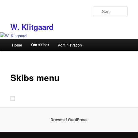
Fortsæt
til
Søg
primært
indhold
W. Klitgaard
Hovedmenu
Om skibet
Home
Administration
Skibs menu
Drevet af WordPress