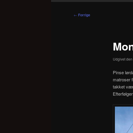
Indlægsnavigation
←
Forrige
Mon
Udgivet de
Pinse lørd
matroser f
takket vær
Efterfølge