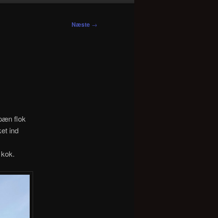
Næste
→
 pæn flok
ket ind
 kok.