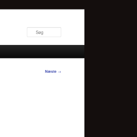
Søg
Næste
→