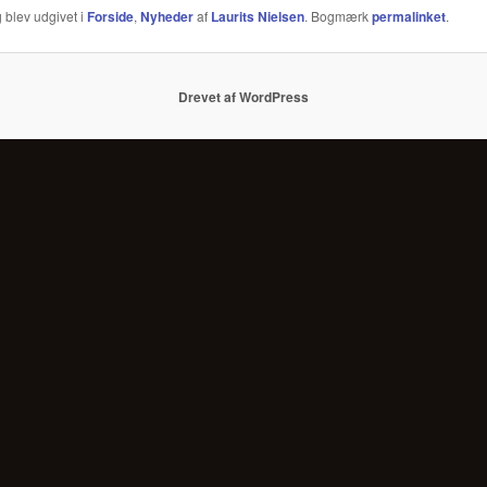
 blev udgivet i
Forside
,
Nyheder
af
Laurits Nielsen
. Bogmærk
permalinket
.
Drevet af WordPress